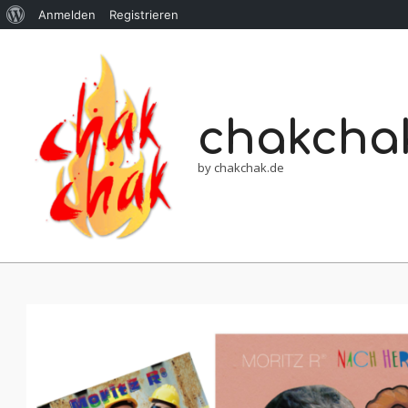
Anmelden
Registrieren
chakcha
by chakchak.de