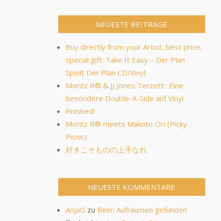
NEUESTE BEITRÄGE
Buy directly from your Artist, best price,
special gift: Take It Easy – Der Plan
Spielt Der Plan CD/Vinyl
Moritz R® & JJ Jones Terzett: Eine
besondere Double-A-Side auf Vinyl
Finished!
Moritz R®︎ meets Makoto Ori (Picky
Picnic)
好きこそものの上手なれ
NEUESTE KOMMENTARE
AnjaG
zu
Beim Aufräumen gefunden