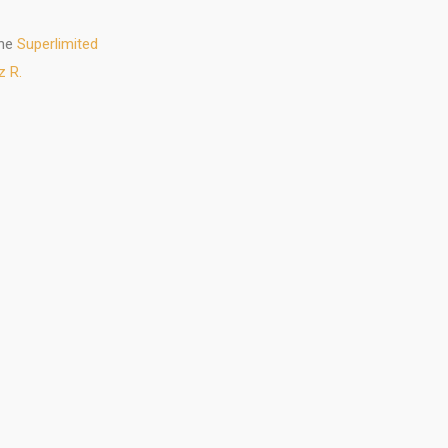
the
Superlimited
tz R.