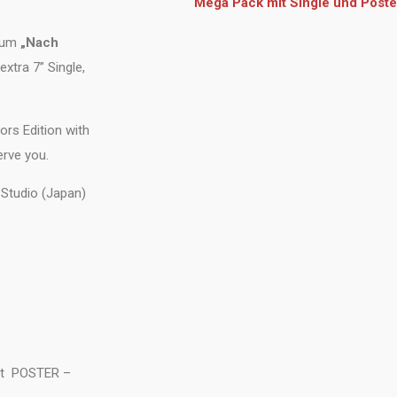
Mega Pack mit Single und Poste
lbum
„Nach
extra 7” Single,
ors Edition with
erve you.
 Studio (Japan)
mit POSTER –