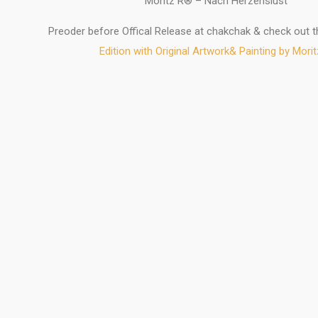
Moritz R® – Nach Herzenslust
Preoder before Offical Release at chakchak & check out 
Edition with Original Artwork& Painting by Mori